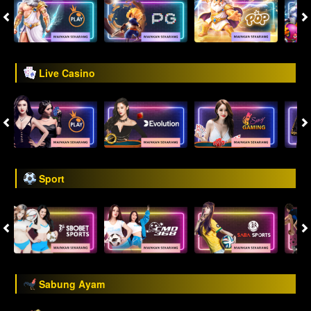
Live Casino
Sport
Sabung Ayam