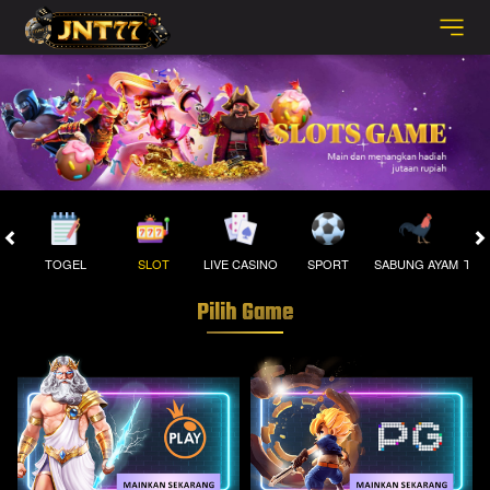
TOGEL
SLOT
LIVE CASINO
SPORT
SABUNG AYAM
TEM
Pilih Game