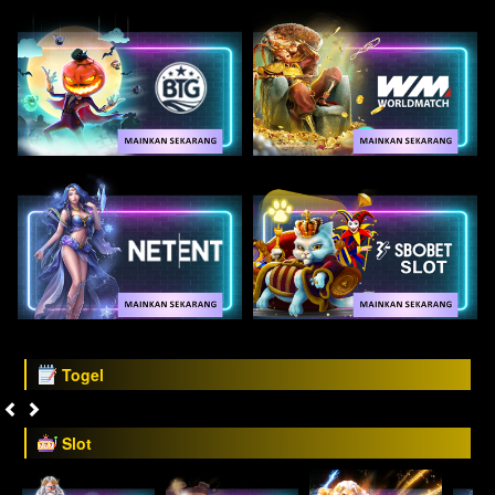
Togel
Slot