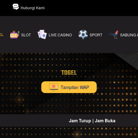
i
Hubungi Kami
EL
SLOT
LIVE CASINO
SPORT
SABUNG 
TOGEL
Tampilan WAP
Jam Tutup | Jam Buka