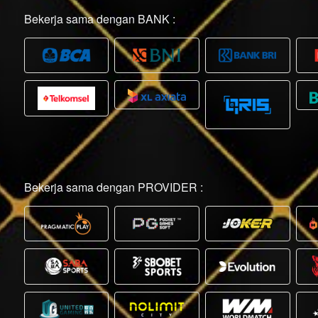
Bekerja sama dengan BANK :
Bekerja sama dengan PROVIDER :