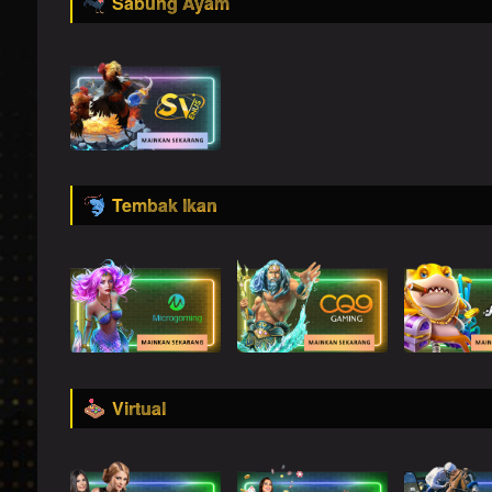
Sabung Ayam
Tembak Ikan
Virtual