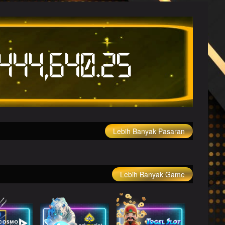
,444,653.45
Lebih Banyak Pasaran
Lebih Banyak Game