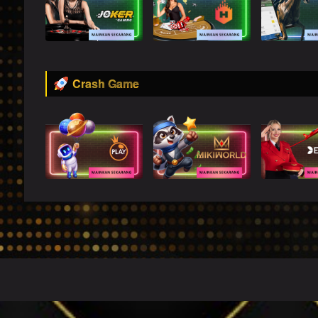
Crash Game