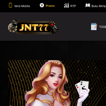
Promo
Versi Mobile
RTP
Buku Mimp
TOG